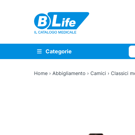
Vai al contenuto principale
Cer
Categorie
Home
›
Abbigliamento
›
Camici
›
Classici 