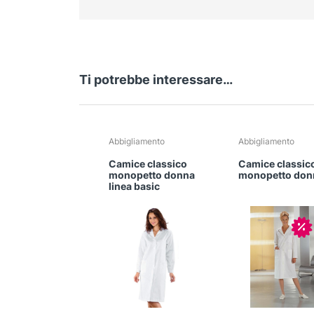
Ti potrebbe interessare…
Questo
Questo
Abbigliamento
Abbigliamento
prodotto
prodotto
Camice classico
Camice classic
ha
ha
monopetto donna
monopetto don
più
più
linea basic
varianti.
varianti.
Le
Le
In
opzioni
opzioni
possono
possono
essere
essere
scelte
scelte
nella
nella
pagina
pagina