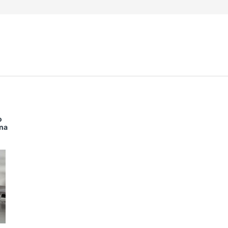
o
na
 offerta!