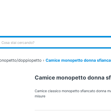
ca:
monopetto/doppiopetto
›
Camice monopetto donna sfiancat
Camice monopetto donna sfi
Camice classico monopetto sfiancato donna mani
misure