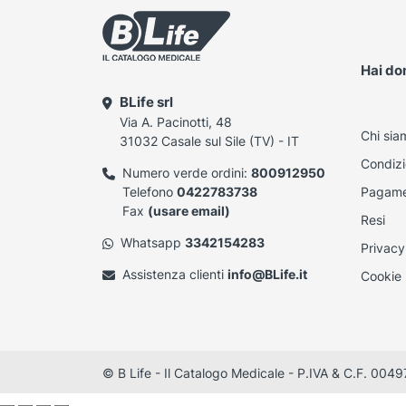
Hai d
BLife srl
Via A. Pacinotti, 48
Chi sia
31032 Casale sul Sile (TV) - IT
Condizi
Numero verde ordini:
800912950
Telefono
0422783738
Pagame
Fax
(usare email)
Resi
Whatsapp
3342154283
Privacy
Assistenza clienti
info@BLife.it
Cookie 
© B Life - Il Catalogo Medicale - P.IVA & C.F. 0