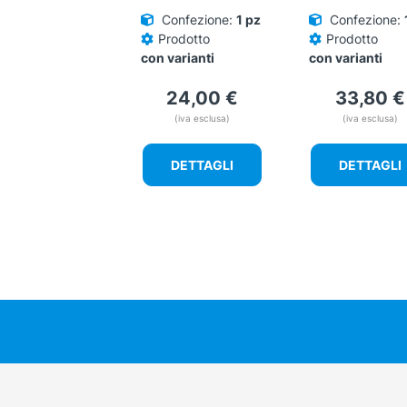
del
del
Confezione:
1 pz
Confezione:
prodotto
prodotto
Prodotto
Prodotto
con varianti
con varianti
24,00
€
33,80
€
(iva esclusa)
(iva esclusa)
DETTAGLI
DETTAGLI