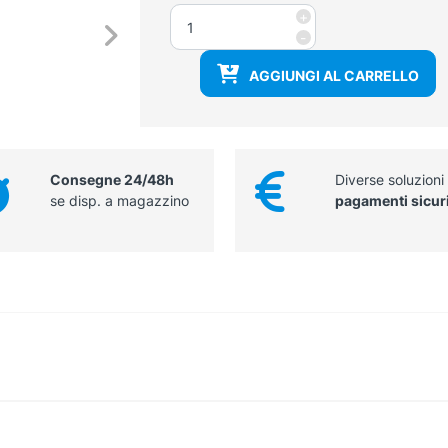
Camice
+
monopetto
-
donna
AGGIUNGI AL CARRELLO
sfiancato,
manica
lunga
quantità
Consegne 24/48h
Diverse soluzioni
se disp. a magazzino
pagamenti sicur