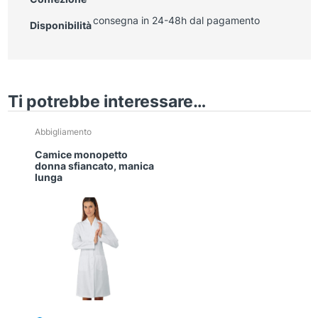
consegna in 24-48h dal pagamento
Disponibilità
Ti potrebbe interessare…
Questo
Abbigliamento
prodotto
Camice monopetto
ha
donna sfiancato, manica
più
lunga
varianti.
Le
opzioni
possono
essere
scelte
nella
pagina
del