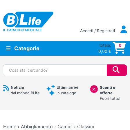
Vai al contenuto principale
Accedi / Registrati
totale:
0
Categorie
0,00
€
Cerca:
Notizie
Ultimi arrivi
Sconti e
dal mondo BLife
in catalogo
offerte
Fuori tutto!
Home
›
Abbigliamento
›
Camici
›
Classici