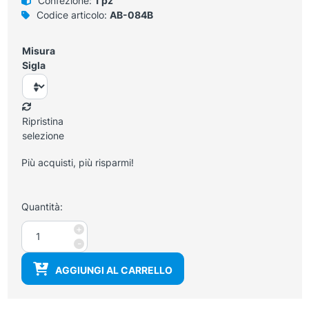
Confezione:
1 pz
Codice articolo:
AB-084B
Misura
Sigla
Ripristina
selezione
Più acquisti, più risparmi!
Quantità:
Camice
+
monopetto
-
donna
AGGIUNGI AL CARRELLO
sfiancato,
mezza
manica