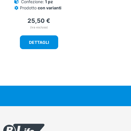
Confezione:
1 pz
prodotto
Prodotto
con varianti
25,50
€
(iva esclusa)
DETTAGLI