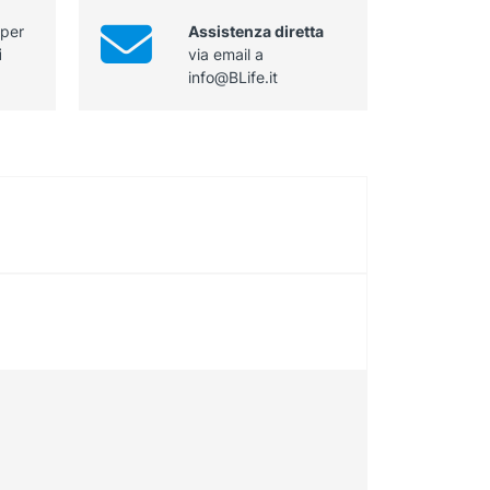
mm
cannula
lunghezza
 per
Assistenza diretta
Ø
230
i
via email a
4,0
mm
info@BLife.it
mm
sterile
lunghezza
quantità
230
mm
sterile
quantità