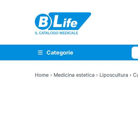
Vai al contenuto principale
Cer
Categorie
Home
›
Medicina estetica
›
Liposcultura
›
Ca