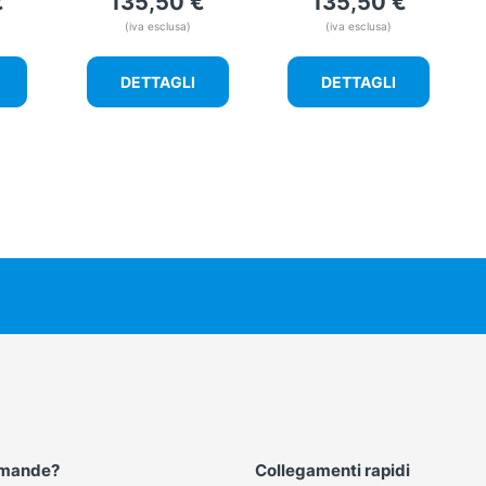
€
135,50
€
135,50
€
(iva esclusa)
(iva esclusa)
DETTAGLI
DETTAGLI
omande?
Collegamenti rapidi