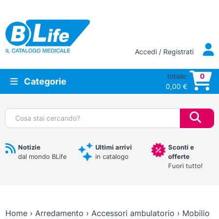
Vai al contenuto principale
Accedi / Registrati
totale:
0
Categorie
0,00
€
Cerca:
Notizie
Ultimi arrivi
Sconti e
dal mondo BLife
in catalogo
offerte
Fuori tutto!
Home
›
Arredamento
›
Accessori ambulatorio
›
Mobilio