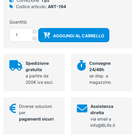
Confezione:
1 pz
Codice articolo:
ART-194
Quantità:
Terminale
+
AGGIUNGI AL CARRELLO
a
-
parete
per
colonnina
segna
Spedizione
Consegne
percorso
gratuita
24/48h
quantità
a partire da
se disp. a
200€ iva escl.
magazzino
Diverse soluzioni
Assistenza
per
diretta
pagamenti sicuri
via email a
info@BLife.it