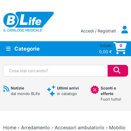
Vai al contenuto principale
Accedi / Registrati
totale:
0
Categorie
0,00
€
Cerca:
Notizie
Ultimi arrivi
Sconti e
dal mondo BLife
in catalogo
offerte
Fuori tutto!
Home
›
Arredamento
›
Accessori ambulatorio
›
Mobilio