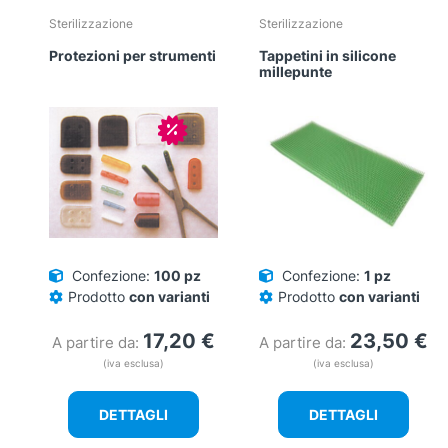
Sterilizzazione
Sterilizzazione
Protezioni per strumenti
Tappetini in silicone
millepunte
In offerta!
Confezione:
100 pz
Confezione:
1 pz
Prodotto
con varianti
Prodotto
con varianti
17,20
€
23,50
€
A partire da:
A partire da:
(iva esclusa)
(iva esclusa)
DETTAGLI
DETTAGLI