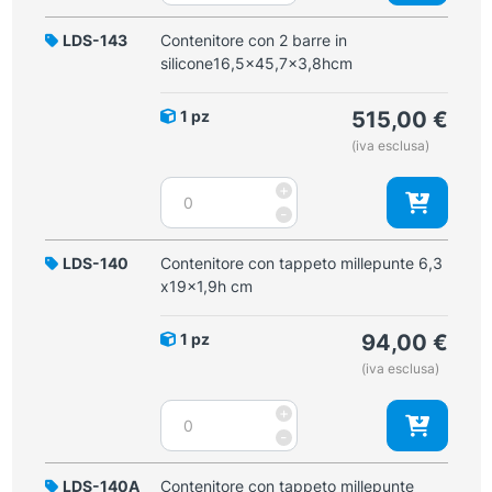
2
barre
LDS-143
Contenitore con 2 barre in
in
silicone16,5x45,7x3,8hcm
silicone
6,6x40,6x6x3,8hcm
1 pz
515,00
€
quantità
(iva esclusa)
Contenitore
+
con
-
2
barre
LDS-140
Contenitore con tappeto millepunte 6,3
in
x19x1,9h cm
silicone16,5x45,7x3,8hcm
quantità
1 pz
94,00
€
(iva esclusa)
Contenitore
+
con
-
tappeto
millepunte
LDS-140A
Contenitore con tappeto millepunte