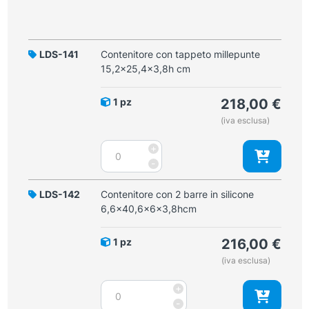
LDS-141
Contenitore con tappeto millepunte
15,2x25,4x3,8h cm
1 pz
218,00
€
(iva esclusa)
Contenitore
+
con
-
tappeto
millepunte
LDS-142
Contenitore con 2 barre in silicone
15,2x25,4x3,8h
6,6x40,6x6x3,8hcm
cm
quantità
1 pz
216,00
€
(iva esclusa)
Contenitore
+
con
-