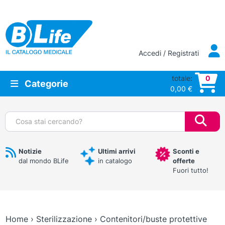
Vai al contenuto principale
Accedi / Registrati
totale:
0
Categorie
0,00
€
Cerca:
Notizie
Ultimi arrivi
Sconti e
dal mondo BLife
in catalogo
offerte
Fuori tutto!
Home
›
Sterilizzazione
›
Contenitori/buste protettive