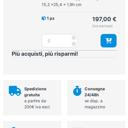
6,3
15,2 x25,4 x 1,9h cm
x19x1,9h
cm
1 pz
197,00
€
quantità
(iva esclusa)
Contenitore
+
con
-
tappeto
Più acquisti, più risparmi!
millepunte
15,2
x25,4
x
1,9h
cm
Spedizione
Consegne
quantità
gratuita
24/48h
a partire da
se disp. a
200€ iva escl.
magazzino