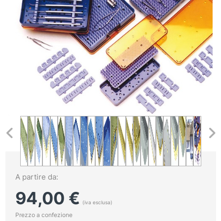
A partire da:
94,00
€
(iva esclusa)
Prezzo a confezione