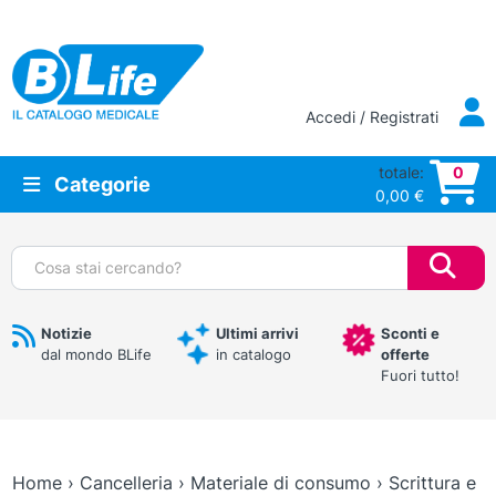
Vai al contenuto principale
Accedi / Registrati
totale:
0
Categorie
0,00
€
Cerca:
Notizie
Ultimi arrivi
Sconti e
dal mondo BLife
in catalogo
offerte
Fuori tutto!
Home
›
Cancelleria
›
Materiale di consumo
›
Scrittura e