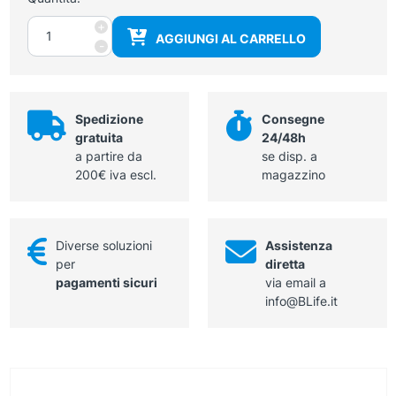
Correttore
+
AGGIUNGI AL CARRELLO
a
-
nastro
quantità
Spedizione
Consegne
gratuita
24/48h
a partire da
se disp. a
200€ iva escl.
magazzino
Diverse soluzioni
Assistenza
per
diretta
pagamenti sicuri
via email a
info@BLife.it