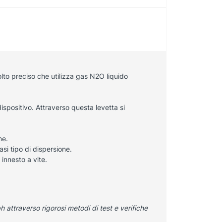
lto preciso che utilizza gas
N
2
O
liquido
spositivo. Attraverso questa levetta si
ne.
si tipo di dispersione.
innesto a vite.
h attraverso rigorosi metodi di test e verifiche