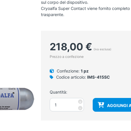
sul corpo del dispositivo.
Cryoalfa Super Contact viene fornito completo 
trasparente.
218,00
€
(iva esclusa)
Prezzo a confezione
Confezione:
1 pz
Codice articolo:
IMS-415SC
Quantità:
Cryoalfa
+
AGGIUNGI 
Super
-
Contact
punta
5