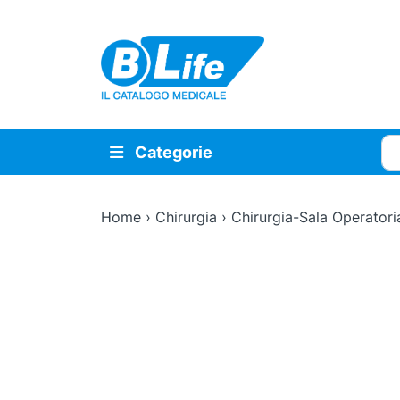
Vai al contenuto principale
Cer
Categorie
Home
›
Chirurgia
›
Chirurgia-Sala Operatori