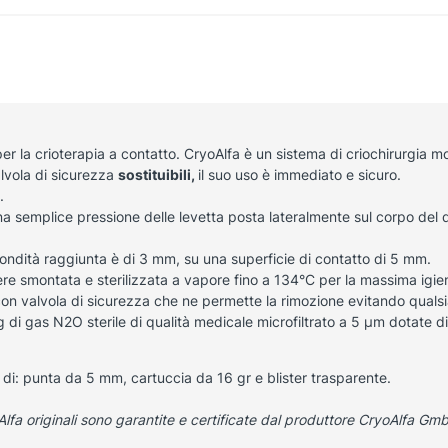
er la crioterapia a contatto.
CryoAlfa è un sistema di criochirurgia mo
lvola di sicurezza
sostituibili,
il suo uso è immediato e sicuro.
.
a semplice pressione delle levetta posta lateralmente sul corpo del di
ondità raggiunta è di 3 mm, su una superficie di contatto di 5 mm.
ere smontata e sterilizzata a vapore fino a 134°C per la massima igie
on valvola di sicurezza che ne permette la rimozione evitando qualsia
 di gas N2O sterile di qualità medicale microfiltrato a 5 μm dotate di 
di: punta da 5 mm, cartuccia da 16 gr e blister trasparente.
Alfa originali sono garantite e certificate dal produttore CryoAlfa Gmb