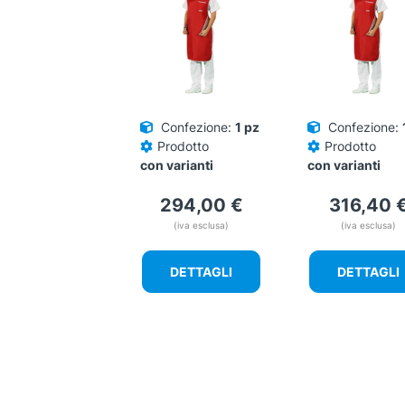
possono
possono
essere
essere
scelte
scelte
nella
nella
pagina
pagina
del
del
Confezione:
1 pz
Confezione:
prodotto
prodotto
Prodotto
Prodotto
con varianti
con varianti
294,00
€
316,40
(iva esclusa)
(iva esclusa)
DETTAGLI
DETTAGLI