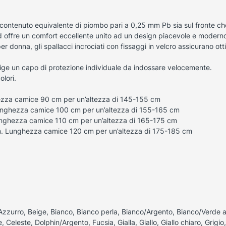
contenuto equivalente di piombo pari a 0,25 mm Pb sia sul fronte che
a ed offre un comfort eccellente unito ad un design piacevole e modern
er donna, gli spallacci incrociati con fissaggi in velcro assicurano ot
lige un capo di protezione individuale da indossare velocemente.
olori.
ezza camice 90 cm per un’altezza di 145-155 cm
unghezza camice 100 cm per un’altezza di 155-165 cm
nghezza camice 110 cm per un’altezza di 165-175 cm
m. Lunghezza camice 120 cm per un’altezza di 175-185 cm
Azzurro, Beige, Bianco, Bianco perla, Bianco/Argento, Bianco/Verde a
 Celeste, Dolphin/Argento, Fucsia, Gialla, Giallo, Giallo chiaro, Grigio, G