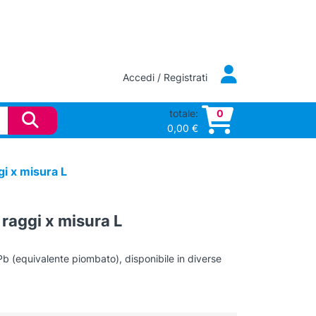
Accedi / Registrati
totale:
0
0,00
€
gi x misura L
 raggi x misura L
 (equivalente piombato), disponibile in diverse