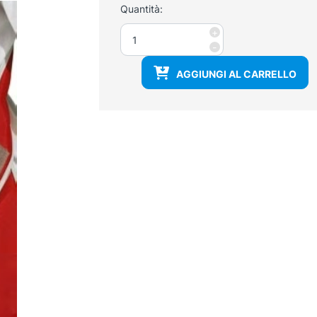
Quantità:
Grembiule
+
di
-
protezione
AGGIUNGI AL CARRELLO
anti
raggi
x
misura
L
quantità