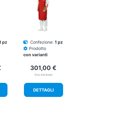
possono
essere
scelte
nella
pagina
del
1 pz
Confezione:
1 pz
prodotto
Prodotto
con varianti
€
301,00
€
(iva esclusa)
DETTAGLI