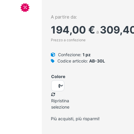
In offerta!
A partire da:
194,00
€
309,4
a
Prezzo a confezione
Confezione:
1 pz
Codice articolo:
AB-30L
Colore
Ripristina
selezione
Più acquisti, più risparmi!