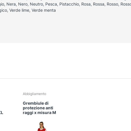
gio, Nera, Nero, Neutro, Pesca, Pistacchio, Rosa, Rossa, Rosso, Rosso
gico, Verde lime, Verde menta
Questo
Abbigliamento
prodotto
Grembiule di
ha
protezione anti
più
XL
raggi x misura M
varianti.
Le
opzioni