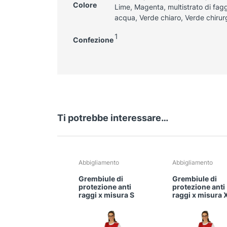
Colore
Lime, Magenta, multistrato di fag
acqua, Verde chiaro, Verde chirur
1
Confezione
Ti potrebbe interessare…
Questo
Questo
Abbigliamento
Abbigliamento
prodotto
prodotto
Grembiule di
Grembiule di
ha
ha
protezione anti
protezione anti
più
più
raggi x misura S
raggi x misura 
varianti.
varianti.
Le
Le
opzioni
opzioni