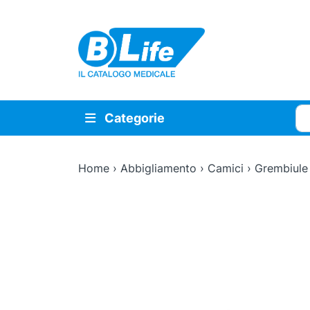
Vai al contenuto principale
Cer
Categorie
Home
›
Abbigliamento
›
Camici
›
Grembiule 