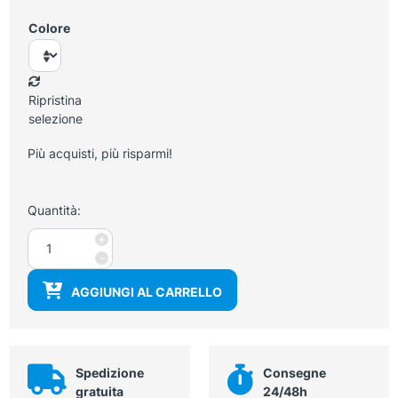
Colore
Ripristina
selezione
Più acquisti, più risparmi!
Quantità:
Grembiule
+
di
-
protezione
AGGIUNGI AL CARRELLO
anti
raggi
x
misura
XL
Spedizione
Consegne
quantità
gratuita
24/48h