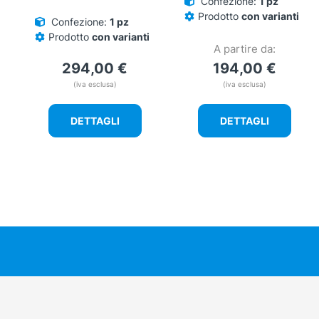
Confezione:
1 pz
prodotto
prodotto
Prodotto
con varianti
Confezione:
1 pz
Prodotto
con varianti
A partire da:
294,00
€
194,00
€
(iva esclusa)
(iva esclusa)
DETTAGLI
DETTAGLI