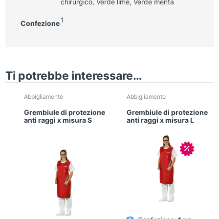
chirurgico, Verde lime, Verde menta
1
Confezione
Ti potrebbe interessare…
Questo
Questo
Abbigliamento
Abbigliamento
prodotto
prodotto
Grembiule di protezione
Grembiule di protezione
ha
ha
anti raggi x misura S
anti raggi x misura L
più
più
varianti.
varianti.
Le
Le
In offerta
opzioni
opzioni
possono
possono
essere
essere
scelte
scelte
nella
nella
pagina
pagina
del
del