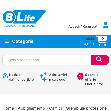
Vai al contenuto principale
Accedi / Registrati
totale:
0
Categorie
0,00
€
Cerca:
Notizie
Ultimi arrivi
Sconti e
dal mondo BLife
in catalogo
offerte
Fuori tutto!
Home
›
Abbigliamento
›
Camici
›
Grembiule protezione