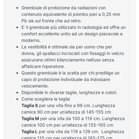
Grembiule di protezione da radiazioni con
contenuto equivalente di piombo pari a 0,25 mm
Pb sia sul fronte che sul retro.
E’ il grembiule più utilizzato in radiologia ed offre un
comfort eccellente unito ad un design piacevole e
moderno.
La vestibilità è ottimale sia per uomo che per
donna, gli spallacci incrociati con fissaggi in velcro
assicurano ottimi bilanciamento nell’uso senza
affaticare l’operatore.
Questo grembiule è la scelta per chi predilige un
capo di protezione individuale da indossare
velocemente.
Disponibile in diverse taglie, lunghezze e colori.
Come scegliera la taglia
Taglia S
per una vita fino a 99 cm. Lunghezza
camice 90 cm per un’altezza di 145-155 cm
Taglia M
per una vita da 100 a 119 cm. Lunghezza
camice 100 cm per un’altezza di 155-165 cm
Taglia L
per una vita da 119 a 129 cm. Lunghezza
camice 110 cm per un’altezza di 165-175 cm