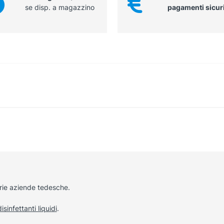
se disp. a magazzino
pagamenti sicur
rie aziende tedesche.
disinfettanti liquidi
.