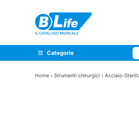
Vai al contenuto principale
Cer
Categorie
Home
›
Strumenti chirurgici
›
Acciaio-Sterili