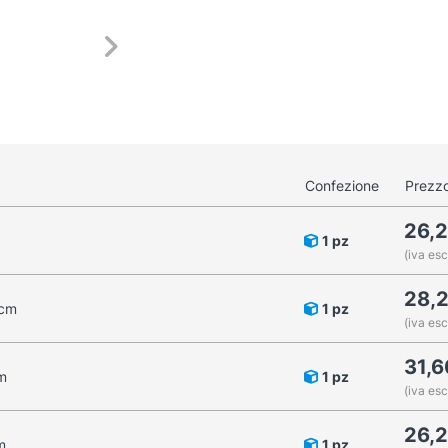
Confezione
Prezzo
26,
1 pz
(iva esc
28,
 cm
1 pz
(iva esc
31,
m
1 pz
(iva esc
26,
m
1 pz