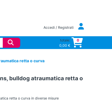
Accedi / Registrati
totale:
0
0,00
€
raumatica retta o curva
s, bulldog atraumatica retta o
ica retta o curva in diverse misure