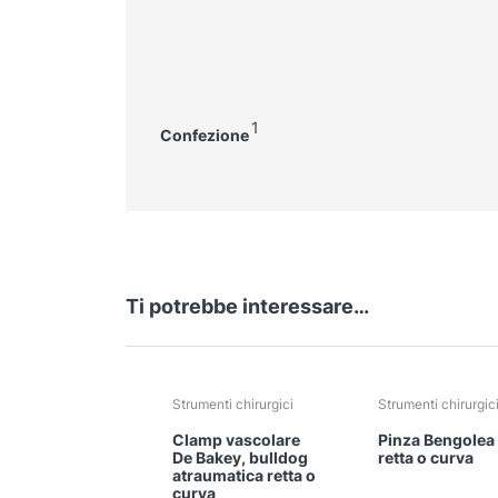
1
Confezione
Ti potrebbe interessare…
Strumenti chirurgici
Strumenti chirurgic
Clamp vascolare
Pinza Bengolea
De Bakey, bulldog
retta o curva
atraumatica retta o
curva