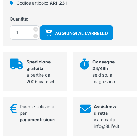
Codice articolo:
ARI-231
Quantità:
Lampada
+
AGGIUNGI AL CARRELLO
con
-
lente
di
ingrandimento
5
Spedizione
Consegne
diottrie
gratuita
24/48h
Lupa
a partire da
se disp. a
LED
200€ iva escl.
magazzino
HF
Medica
con
Diverse soluzioni
Assistenza
fissaggio
per
diretta
a
pagamenti sicuri
via email a
parete
info@BLife.it
quantità