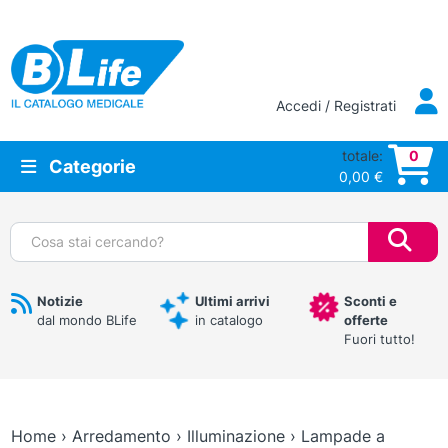
Vai al contenuto principale
Accedi / Registrati
totale:
0
Categorie
0,00
€
Cerca:
Notizie
Ultimi arrivi
Sconti e
dal mondo BLife
in catalogo
offerte
Fuori tutto!
Home
›
Arredamento
›
Illuminazione
›
Lampade a