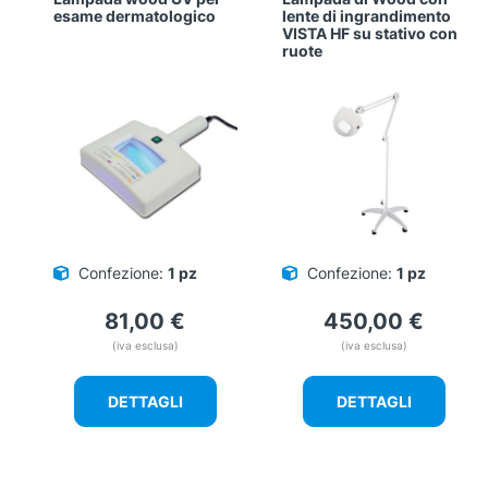
esame dermatologico
lente di ingrandimento
VISTA HF su stativo con
ruote
Confezione:
1 pz
Confezione:
1 pz
81,00
€
450,00
€
(iva esclusa)
(iva esclusa)
DETTAGLI
DETTAGLI