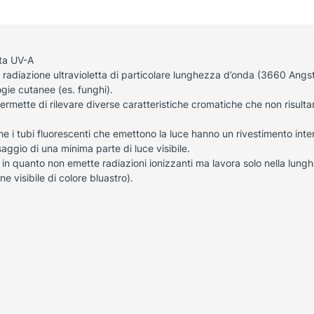
tta UV-A
 radiazione ultravioletta di particolare lunghezza d’onda (3660 Angstr
gie cutanee (es. funghi).
mette di rilevare diverse caratteristiche cromatiche che non risult
e i tubi fluorescenti che emettono la luce hanno un rivestimento intern
saggio di una minima parte di luce visibile.
in quanto non emette radiazioni ionizzanti ma lavora solo nella lu
e visibile di colore bluastro).