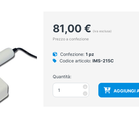
81,00
€
(iva esclusa)
Prezzo a confezione
Confezione:
1 pz
Codice articolo:
IMS-215C
Quantità:
Lampada
+
AGGIUNGI 
wood
-
UV
per
esame
dermatologico
quantità