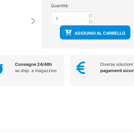
Quantità:
Maglietta
+
manica
-
corta
AGGIUNGI AL CARRELLO
bianca
cotone
quantità
Consegne 24/48h
Diverse soluzioni
se disp. a magazzino
pagamenti sicur