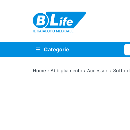
Vai al contenuto principale
Cer
Categorie
Home
›
Abbigliamento
›
Accessori
›
Sotto d