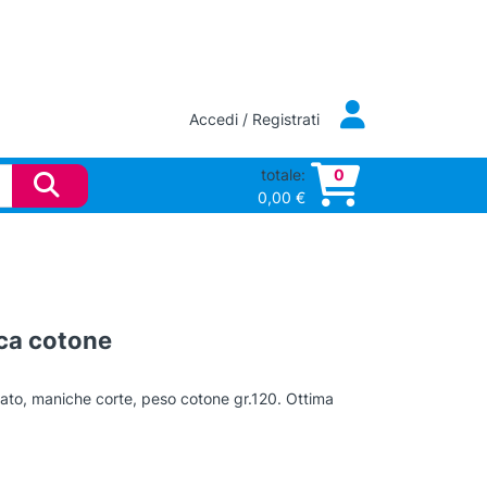
Accedi / Registrati
totale:
0
0,00
€
ca cotone
rdato, maniche corte, peso cotone gr.120. Ottima