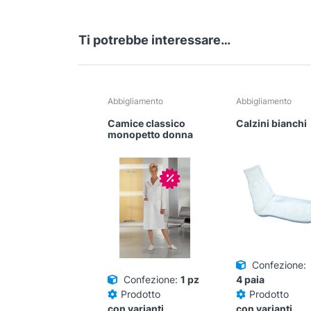
Ti potrebbe interessare…
Questo
Questo
Abbigliamento
Abbigliamento
prodotto
prodotto
Camice classico
Calzini bianchi
ha
ha
monopetto donna
più
più
varianti.
varianti.
Le
Le
In offerta!
opzioni
opzioni
possono
possono
essere
essere
scelte
scelte
nella
nella
pagina
pagina
Confezione:
del
del
Confezione:
1 pz
4 paia
prodotto
prodotto
Prodotto
Prodotto
con varianti
con varianti