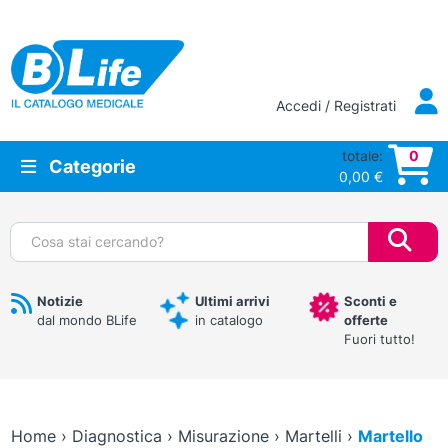
Vai al contenuto principale
Accedi / Registrati
totale:
0
Categorie
0,00
€
Cerca:
Notizie
Ultimi arrivi
Sconti e
dal mondo BLife
in catalogo
offerte
Fuori tutto!
Home
›
Diagnostica
›
Misurazione
›
Martelli
›
Martello