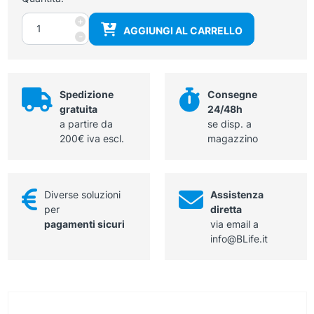
Martello
+
AGGIUNGI AL CARRELLO
Buck,
-
set
quantità
Spedizione
Consegne
gratuita
24/48h
a partire da
se disp. a
200€ iva escl.
magazzino
Diverse soluzioni
Assistenza
per
diretta
pagamenti sicuri
via email a
info@BLife.it