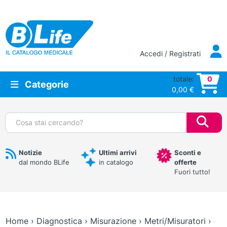
Vai al contenuto principale
Accedi / Registrati
totale:
0
Categorie
0,00
€
Cerca:
Notizie
Ultimi arrivi
Sconti e
dal mondo BLife
in catalogo
offerte
Fuori tutto!
Home
›
Diagnostica
›
Misurazione
›
Metri/Misuratori
›