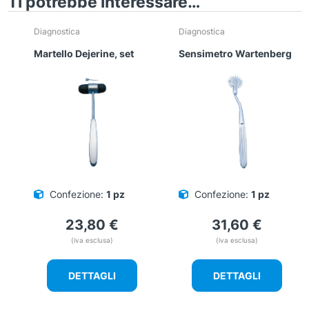
Ti potrebbe interessare…
Diagnostica
Diagnostica
Martello Dejerine, set
Sensimetro Wartenberg
Confezione:
1 pz
Confezione:
1 pz
23,80
€
31,60
€
(iva esclusa)
(iva esclusa)
DETTAGLI
DETTAGLI