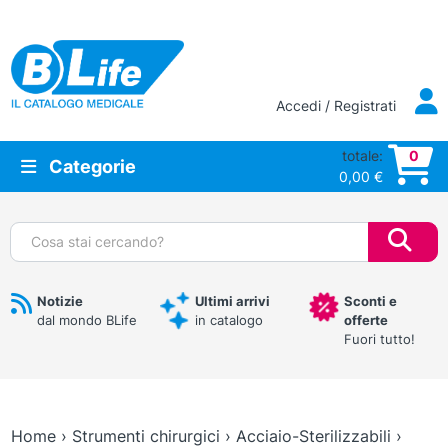
Vai al contenuto principale
Accedi / Registrati
totale:
0
Categorie
0,00
€
Cerca:
Notizie
Ultimi arrivi
Sconti e
dal mondo BLife
in catalogo
offerte
Fuori tutto!
Home
›
Strumenti chirurgici
›
Acciaio-Sterilizzabili
›