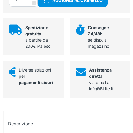
AGGIUNGI AL CARRELLO
con
-
lente
12,5
cm
quantità
Spedizione
Consegne
gratuita
24/48h
a partire da
se disp. a
200€ iva escl.
magazzino
Diverse soluzioni
Assistenza
per
diretta
pagamenti sicuri
via email a
info@BLife.it
Descrizione