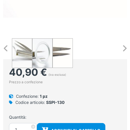
40,90
€
(iva esclusa)
Prezzo a confezione
Confezione:
1 pz
Codice articolo:
SSPI-130
Quantità:
Pinza
+