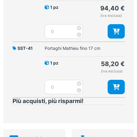
14
1 pz
94,40
€
cm
(iva esclusa)
quantità
Portaghi
+
Mathieu
-
fino
morso
SST-41
Portaghi Mathieu fino 17 cm
in
tungsteno
1 pz
58,20
€
17
(iva esclusa)
cm
quantità
Portaghi
+
Mathieu
-
fino
Più acquisti, più risparmi!
17
cm
quantità