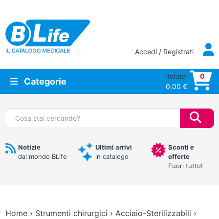
Vai al contenuto principale
Accedi / Registrati
totale:
0
Categorie
0,00
€
Cerca:
Notizie
Ultimi arrivi
Sconti e
dal mondo BLife
in catalogo
offerte
Fuori tutto!
Home
›
Strumenti chirurgici
›
Acciaio-Sterilizzabili
›