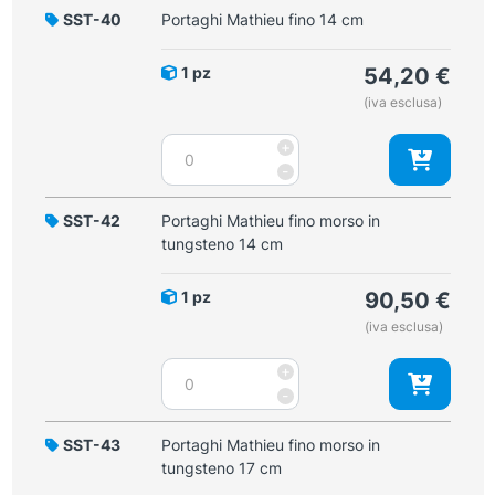
SST-40
Portaghi Mathieu fino 14 cm
1 pz
54,20
€
(iva esclusa)
Portaghi
+
Mathieu
-
fino
14
SST-42
Portaghi Mathieu fino morso in
cm
tungsteno 14 cm
quantità
1 pz
90,50
€
(iva esclusa)
Portaghi
+
Mathieu
-
fino
morso
SST-43
Portaghi Mathieu fino morso in
in
tungsteno 17 cm
tungsteno