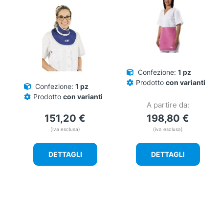
opzioni
possono
essere
scelte
nella
pagina
del
Confezione:
1 pz
prodotto
Prodotto
con varianti
Confezione:
1 pz
Prodotto
con varianti
A partire da:
151,20
€
198,80
€
(iva esclusa)
(iva esclusa)
DETTAGLI
DETTAGLI