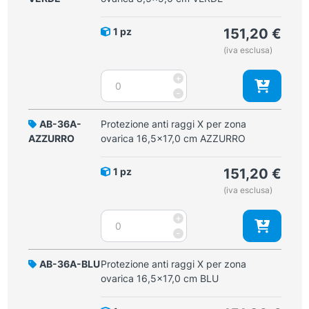
zona
ovarica
1 pz
151,20
€
8,5x9,0
(iva esclusa)
cm
BLU
Protezione
+
quantità
anti
-
raggi
X
AB-36A-
Protezione anti raggi X per zona
per
AZZURRO
ovarica 16,5x17,0 cm AZZURRO
zona
ovarica
1 pz
151,20
€
8,5x9,0
(iva esclusa)
cm
VERDE
Protezione
+
quantità
anti
-
raggi
X
AB-36A-BLU
Protezione anti raggi X per zona
per
ovarica 16,5x17,0 cm BLU
zona
ovarica