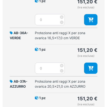
1 pz
151,20
€
16,5x17,0
(iva esclusa)
cm
AZZURRO
Protezione
+
quantità
anti
-
raggi
X
AB-36A-
Protezione anti raggi X per zona
per
VERDE
ovarica 16,5x17,0 cm VERDE
zona
ovarica
1 pz
151,20
€
16,5x17,0
(iva esclusa)
cm
BLU
Protezione
+
quantità
anti
-
raggi
X
AB-37A-
Protezione anti raggi X per zona
per
AZZURRO
ovarica 20,5x21,0 cm AZZURRO
zona
ovarica
1 pz
151,20
€
16,5x17,0
(iva esclusa)
cm