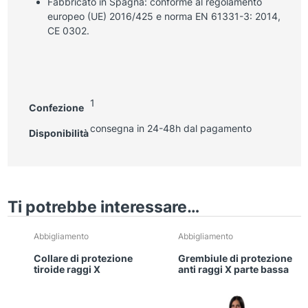
Fabbricato in Spagna: conforme al regolamento
europeo (UE) 2016/425 e norma EN 61331-3: 2014,
CE 0302.
1
Confezione
consegna in 24-48h dal pagamento
Disponibilità
Ti potrebbe interessare…
Questo
Abbigliamento
Abbigliamento
prodotto
Collare di protezione
Grembiule di protezione
ha
tiroide raggi X
anti raggi X parte bassa
più
varianti.
Le