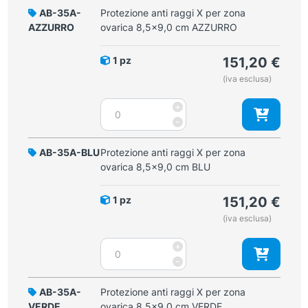
AB-35A-
Protezione anti raggi X per zona
AZZURRO
ovarica 8,5x9,0 cm AZZURRO
1 pz
151,20
€
(iva esclusa)
Protezione
+
anti
-
raggi
X
AB-35A-BLU
Protezione anti raggi X per zona
per
ovarica 8,5x9,0 cm BLU
zona
ovarica
1 pz
151,20
€
8,5x9,0
(iva esclusa)
cm
AZZURRO
Protezione
+
quantità
anti
-
raggi
X
AB-35A-
Protezione anti raggi X per zona
per
VERDE
ovarica 8,5x9,0 cm VERDE