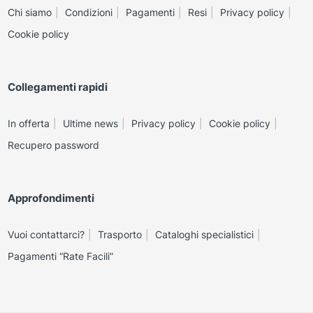
Chi siamo
Condizioni
Pagamenti
Resi
Privacy policy
Cookie policy
Collegamenti rapidi
In offerta
Ultime news
Privacy policy
Cookie policy
Recupero password
Approfondimenti
Vuoi contattarci?
Trasporto
Cataloghi specialistici
Pagamenti “Rate Facili”