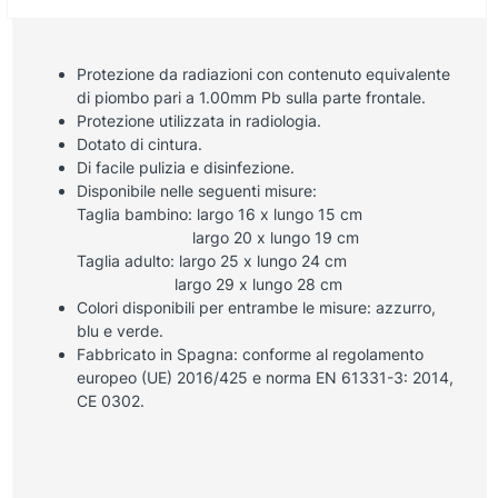
Protezione da radiazioni con contenuto equivalente
di piombo pari a 1.00mm Pb sulla parte frontale.
Protezione utilizzata in radiologia.
Dotato di cintura.
Di facile pulizia e disinfezione.
Disponibile nelle seguenti misure:
Taglia bambino: largo 16 x lungo 15 cm
largo 20 x lungo 19 cm
Taglia adulto: largo 25 x lungo 24 cm
largo 29 x lungo 28 cm
Colori disponibili per entrambe le misure: azzurro,
blu e verde.
Fabbricato in Spagna: conforme al regolamento
europeo (UE) 2016/425 e norma EN 61331-3: 2014,
CE 0302.