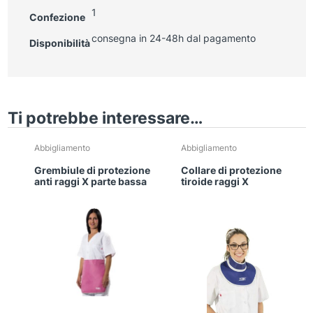
1
Confezione
consegna in 24-48h dal pagamento
Disponibilità
Ti potrebbe interessare…
Questo
Abbigliamento
Abbigliamento
prodotto
Grembiule di protezione
Collare di protezione
ha
anti raggi X parte bassa
tiroide raggi X
più
varianti.
Le
opzioni
possono
essere
scelte
nella
pagina