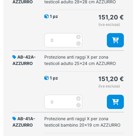
AZZURRO
testicoli adulto 29x28 cm AZZURRO
zona
testicoli
1 pz
151,20
€
adulto
(iva esclusa)
29x28
cm
Protezione
+
VERDE
anti
-
quantità
raggi
X
AB-42A-
Protezione anti raggi X per zona
per
AZZURRO
testicoli adulto 25x24 cm AZZURRO
zona
testicoli
1 pz
151,20
€
adulto
(iva esclusa)
29x28
cm
Protezione
+
AZZURRO
anti
-
quantità
raggi
X
AB-41A-
Protezione anti raggi X per zona
per
AZZURRO
testicoli bambino 20x19 cm AZZURRO
zona
testicoli