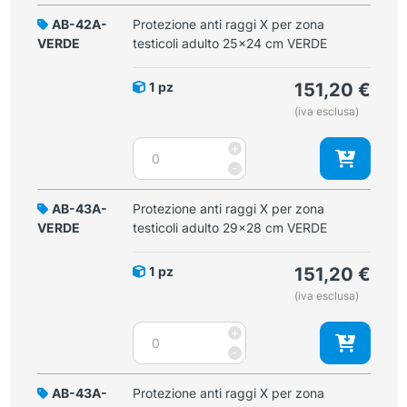
X
AB-42A-
Protezione anti raggi X per zona
per
VERDE
testicoli adulto 25x24 cm VERDE
zona
testicoli
1 pz
151,20
€
bambino
(iva esclusa)
20x19
cm
Protezione
+
VERDE
anti
-
quantità
raggi
X
AB-43A-
Protezione anti raggi X per zona
per
VERDE
testicoli adulto 29x28 cm VERDE
zona
testicoli
1 pz
151,20
€
adulto
(iva esclusa)
25x24
cm
Protezione
+
VERDE
anti
-
quantità
raggi
X
AB-43A-
Protezione anti raggi X per zona
per