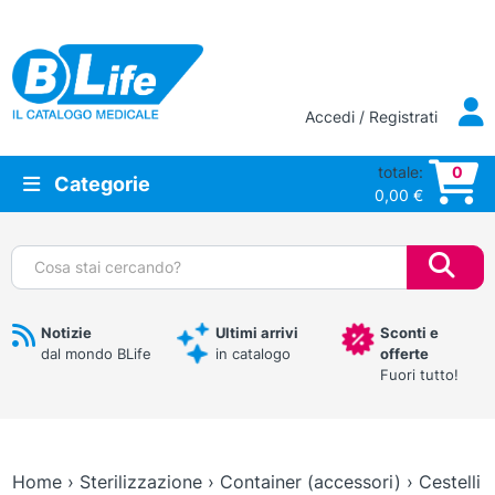
Vai al contenuto principale
Accedi / Registrati
totale:
0
Categorie
0,00
€
Cerca:
Notizie
Ultimi arrivi
Sconti e
dal mondo BLife
in catalogo
offerte
Fuori tutto!
Home
›
Sterilizzazione
›
Container (accessori)
›
Cestelli