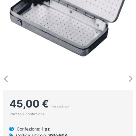
45,00
€
(iva esclusa)
Prezzo a confezione
Confezione:
1 pz
Codice articolo:
SSV-90A