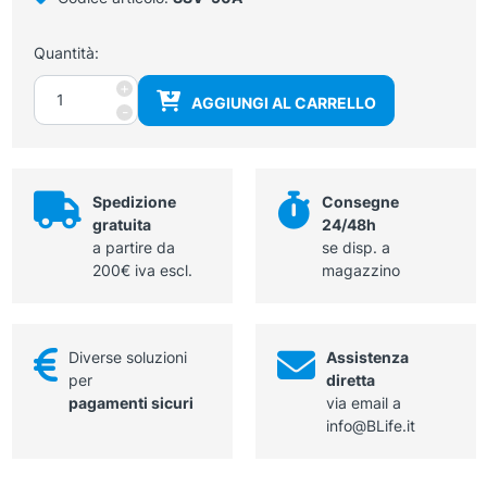
Quantità:
Scatola
+
AGGIUNGI AL CARRELLO
forata
-
piccola
13x6x2h
cm
quantità
Spedizione
Consegne
gratuita
24/48h
a partire da
se disp. a
200€ iva escl.
magazzino
Diverse soluzioni
Assistenza
per
diretta
pagamenti sicuri
via email a
info@BLife.it