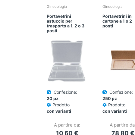
Ginecologia
Ginecologia
Portavetrini
Portavetrini in
astuccio per
cartone a 1 o 2
trasporto a 1, 2 o 3
posti
posti
Confezione:
Confezione:
20 pz
250 pz
Prodotto
Prodotto
con varianti
con varianti
A partire da:
A partire da
10,60
€
78,80
€