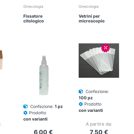
Ginecologia
Ginecologia
Fissatore
Vetrini per
citologico
microscopio
In offerta!
Confezione:
100 pz
Prodotto
Confezione:
1 pz
con varianti
Prodotto
con varianti
:
A partire da:
6,00
€
7,50
€