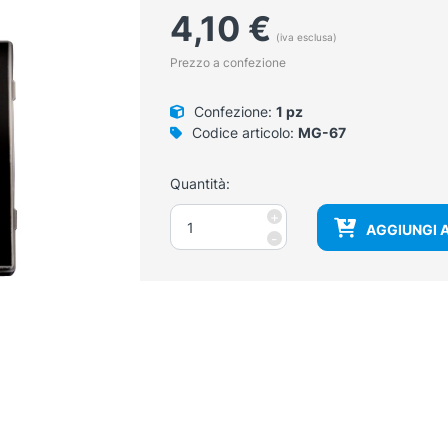
4,10
€
(iva esclusa)
Prezzo a confezione
Confezione:
1 pz
Codice articolo:
MG-67
Quantità:
Scatola
+
AGGIUNGI 
portavetrini
-
per
25
vetrini
quantità