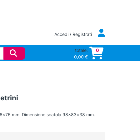
Accedi / Registrati
totale:
0
0,00
€
etrini
 da 26×76 mm. Dimensione scatola 98x83x38 mm.