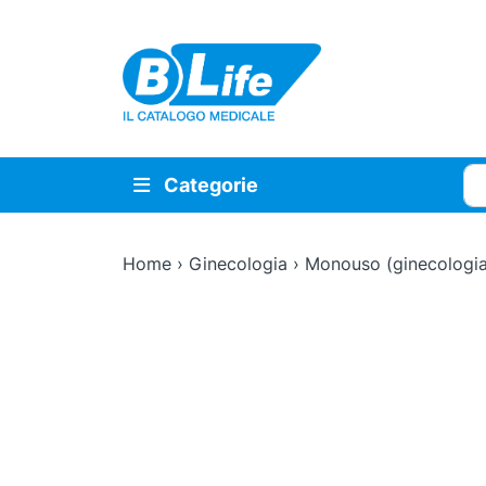
Vai al contenuto principale
Cer
Categorie
Home
›
Ginecologia
›
Monouso (ginecologia
Zoom