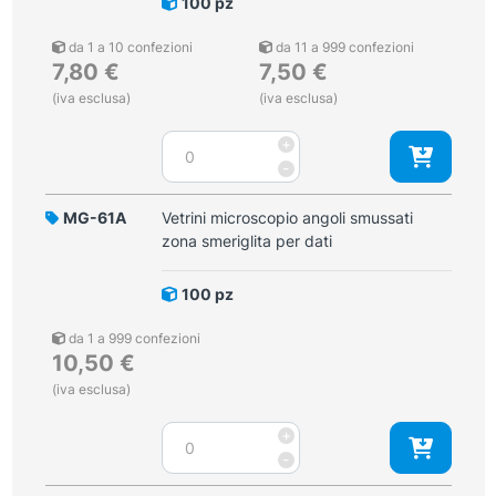
100 pz
da 1 a 10 confezioni
da 11 a 999 confezioni
7,80
€
7,50
€
(iva esclusa)
(iva esclusa)
Vetrini
+
microscopio
-
zona
smeriglita
MG-61A
Vetrini microscopio angoli smussati
per
zona smeriglita per dati
dati
SENZA
100 pz
angoli
smussati
da 1 a 999 confezioni
quantità
10,50
€
(iva esclusa)
Vetrini
+
microscopio
-
angoli