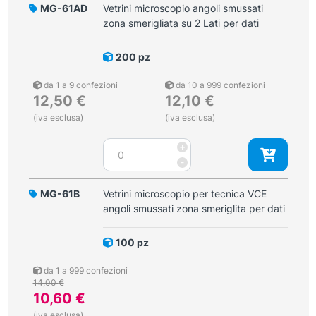
smussati
MG-61AD
Vetrini microscopio angoli smussati
zona
zona smerigliata su 2 Lati per dati
smeriglita
per
200 pz
dati
quantità
da 1 a 9 confezioni
da 10 a 999 confezioni
12,50
€
12,10
€
(iva esclusa)
(iva esclusa)
Vetrini
+
microscopio
-
angoli
smussati
MG-61B
Vetrini microscopio per tecnica VCE
zona
angoli smussati zona smeriglita per dati
smerigliata
su
100 pz
2
Lati
da 1 a 999 confezioni
per
14,00
€
dati
10,60
€
quantità
(iva esclusa)