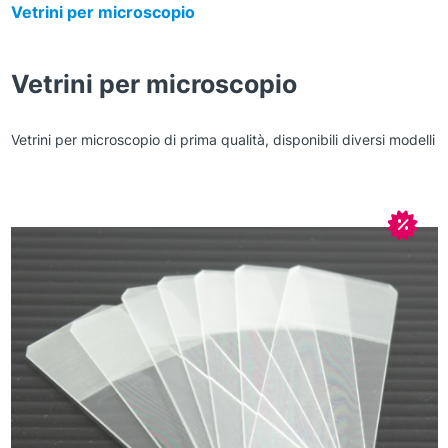
Vetrini per microscopio
Vetrini per microscopio
Vetrini per microscopio di prima qualità, disponibili diversi modelli
Zoom
In off