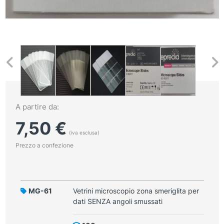
A partire da:
7,50
€
(iva esclusa)
Prezzo a confezione
MG-61
Vetrini microscopio zona smeriglita per
dati SENZA angoli smussati