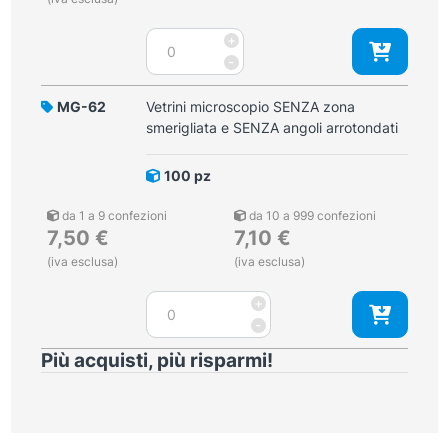
Vetrini
+
microscopio
-
per
tecnica
MG-62
Vetrini microscopio SENZA zona
VCE
smerigliata e SENZA angoli arrotondati
angoli
smussati
100 pz
zona
smeriglita
da 1 a 9 confezioni
da 10 a 999 confezioni
per
7,50
€
7,10
€
dati
(iva esclusa)
(iva esclusa)
quantità
Vetrini
+
microscopio
-
SENZA
Più acquisti, più risparmi!
zona
smerigliata
e
SENZA
angoli