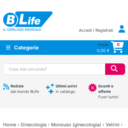
Vai al contenuto principale
Accedi / Registrati
totale:
0
Categorie
0,00
€
Cerca:
Notizie
Ultimi arrivi
Sconti e
dal mondo BLife
in catalogo
offerte
Fuori tutto!
Home
›
Ginecologia
›
Monouso (ginecologia)
›
Vetrini
›