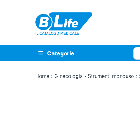
Vai al contenuto principale
Cer
Categorie
Home
›
Ginecologia
›
Strumenti monouso
›
Zoom