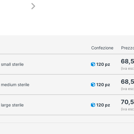
Confezione
Prezzo
68,
small sterile
120 pz
(iva esc
68,
e medium sterile
120 pz
(iva esc
70,
large sterile
120 pz
(iva esc