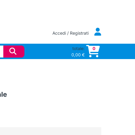
Accedi / Registrati
totale:
0
0,00
€
ale