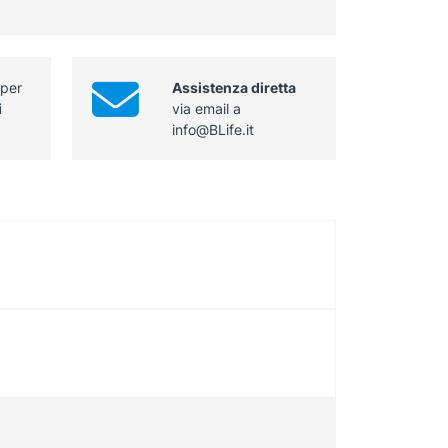
cm
sterile
quantità
 per
Assistenza diretta
i
via email a
info@BLife.it