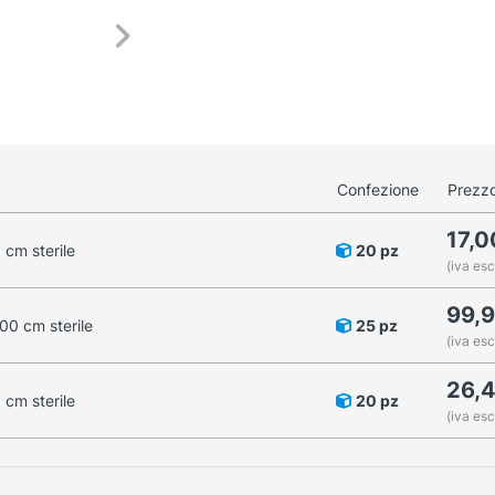
Confezione
Prezzo
17,
cm sterile
20 pz
(iva esc
99,
00 cm sterile
25 pz
(iva esc
26,
cm sterile
20 pz
(iva esc