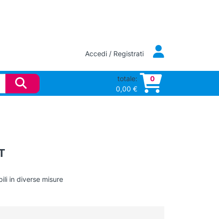
Accedi / Registrati
totale:
0
0,00
€
T
ili in diverse misure