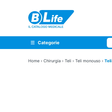
Vai al contenuto principale
Cer
Categorie
Home
›
Chirurgia
›
Teli
›
Teli monouso
›
Tel
Zoom