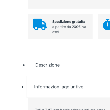
Spedizione gratuita
a partire da 200€ iva
escl.
Descrizione
Informazioni aggiuntive
Teli in TNT con bordo adesivo sul lato lungo