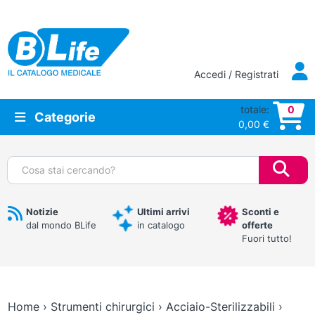
Vai al contenuto principale
Accedi / Registrati
totale:
0
Categorie
0,00
€
Cerca:
Notizie
Ultimi arrivi
Sconti e
dal mondo BLife
in catalogo
offerte
Fuori tutto!
Home
›
Strumenti chirurgici
›
Acciaio-Sterilizzabili
›