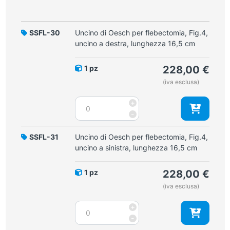
SSFL-30
Uncino di Oesch per flebectomia, Fig.4,
uncino a destra, lunghezza 16,5 cm
1 pz
228,00
€
(iva esclusa)
Uncino
+
di
-
Oesch
per
SSFL-31
Uncino di Oesch per flebectomia, Fig.4,
flebectomia,
uncino a sinistra, lunghezza 16,5 cm
Fig.4,
uncino
1 pz
228,00
€
a
(iva esclusa)
destra,
lunghezza
Uncino
+
16,5
di
-
cm
Oesch