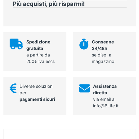
quantità
Più acquisti, più risparmi!
per
flebectomia,
Fig.4,
uncino
a
sinistra,
Spedizione
Consegne
lunghezza
gratuita
24/48h
16,5
a partire da
se disp. a
cm
200€ iva escl.
magazzino
quantità
Diverse soluzioni
Assistenza
per
diretta
pagamenti sicuri
via email a
info@BLife.it