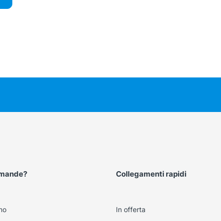
omande?
Collegamenti rapidi
mo
In offerta