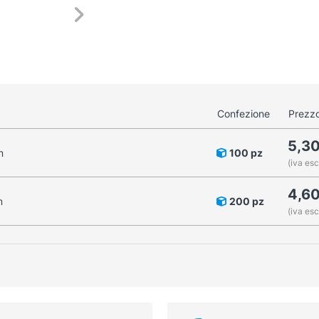
Confezione
Prezzo
5,3
m
100 pz
(iva esc
4,6
m
200 pz
(iva esc