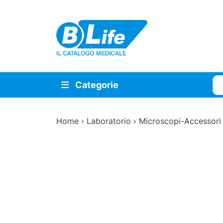
Vai al contenuto principale
Cer
Categorie
Home
›
Laboratorio
›
Microscopi-Accessori
Zoom