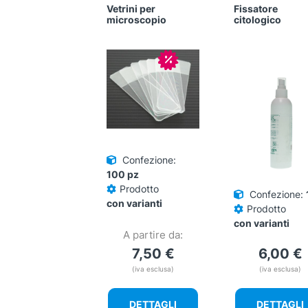
Vetrini per
Fissatore
microscopio
citologico
In offerta!
Confezione:
100 pz
Prodotto
Confezione:
con varianti
Prodotto
con varianti
A partire da:
7,50
€
6,00
€
(iva esclusa)
(iva esclusa)
DETTAGLI
DETTAGLI