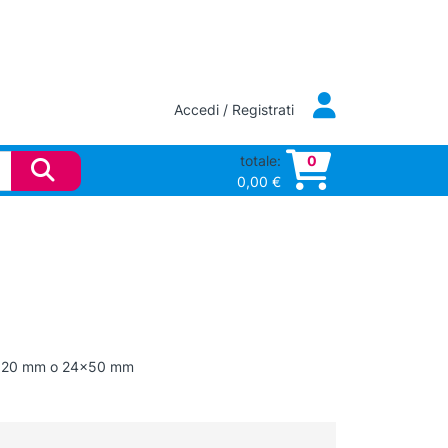
Accedi / Registrati
totale:
0
0,00
€
 20×20 mm o 24×50 mm