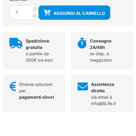
Acido
+
AGGIUNGI AL CARRELLO
acetico
-
al
5%
quantità
Spedizione
Consegne
gratuita
24/48h
a partire da
se disp. a
200€ iva escl.
magazzino
Diverse soluzioni
Assistenza
per
diretta
pagamenti sicuri
via email a
info@BLife.it