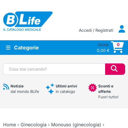
Vai al contenuto principale
Accedi / Registrati
totale:
0
Categorie
0,00
€
Cerca:
Notizie
Ultimi arrivi
Sconti e
dal mondo BLife
in catalogo
offerte
Fuori tutto!
Home
›
Ginecologia
›
Monouso (ginecologia)
›