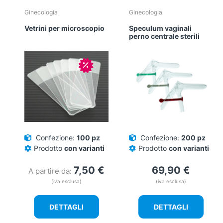
Ginecologia
Ginecologia
Vetrini per microscopio
Speculum vaginali
perno centrale sterili
In offerta!
Confezione:
100 pz
Confezione:
200 pz
Prodotto
con varianti
Prodotto
con varianti
7,50
€
69,90
€
A partire da:
(iva esclusa)
(iva esclusa)
DETTAGLI
DETTAGLI