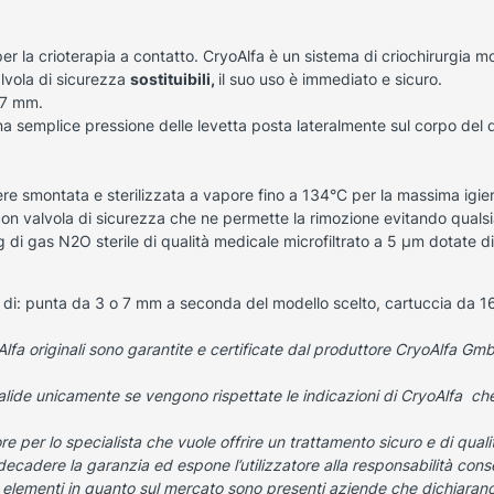
er la crioterapia a contatto.
CryoAlfa è un sistema di criochirurgia mo
lvola di sicurezza
sostituibili,
il suo uso è immediato e sicuro.
 7 mm.
a semplice pressione delle levetta posta lateralmente sul corpo del di
ere smontata e sterilizzata a vapore fino a 134°C per la massima igie
on valvola di sicurezza che ne permette la rimozione evitando qualsia
 di gas N2O sterile di qualità medicale microfiltrato a 5 μm dotate di 
 di: punta da 3 o 7 mm a seconda del modello scelto, cartuccia da 16
Alfa originali sono garantite e certificate dal produttore CryoAlfa Gmb
alide unicamente se vengono rispettate le indicazioni di CryoAlfa che
ore
per lo specialista che vuole offrire un trattamento sicuro e di qualit
 decadere la garanzia ed espone l’utilizzatore alla responsabilità cons
 elementi in quanto sul mercato sono presenti aziende che dichiarano