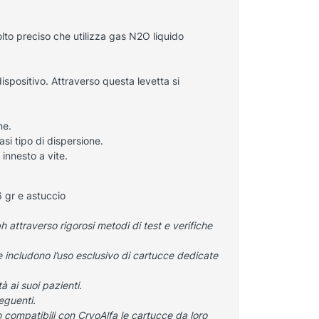
lto preciso che utilizza gas
N
2
O
liquido
spositivo. Attraverso questa levetta si
ne.
si tipo di dispersione.
innesto a vite.
 gr e astuccio
h attraverso rigorosi metodi di test e verifiche
 includono l’uso esclusivo di cartucce dedicate
à ai suoi pazienti.
eguenti.
 compatibili con CryoAlfa le cartucce da loro