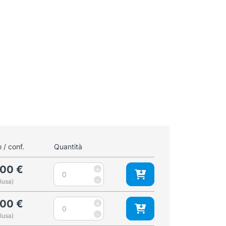
 / conf.
Quantità
Cryoalfa
,00
€
+
Super
-
lusa)
Contact
punta
Cryoalfa
,00
€
+
3
Super
-
lusa)
mm
Contact