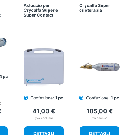
Astuccio per
Cryoalfa Super
Cryoalfa Super e
crioterapia
R
Super Contact
4 pz
Confezione:
1 pz
Confezione:
1 pz
:
€
41,00
€
185,00
€
(iva esclusa)
(iva esclusa)
DETTAGLI
DETTAGLI