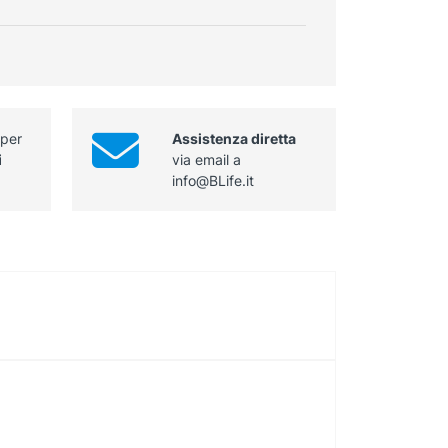
dispositivo
punta
per
7
crioterapia
mm
quantità
dispositivo
per
crioterapia
 per
Assistenza diretta
quantità
i
via email a
info@BLife.it