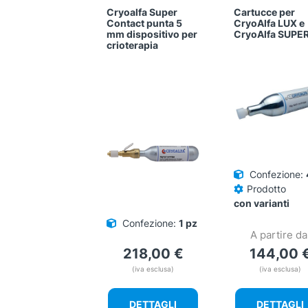
Cryoalfa Super
Cartucce per
Contact punta 5
CryoAlfa LUX e
mm dispositivo per
CryoAlfa SUPE
crioterapia
Confezione:
Prodotto
con varianti
Confezione:
1 pz
A partire da
218,00
€
144,00
(iva esclusa)
(iva esclusa)
DETTAGLI
DETTAGLI