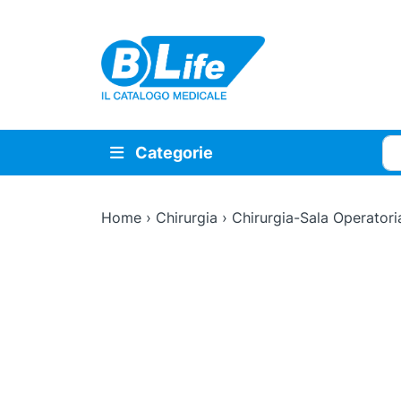
Vai al contenuto principale
Cer
Categorie
Home
›
Chirurgia
›
Chirurgia-Sala Operatori