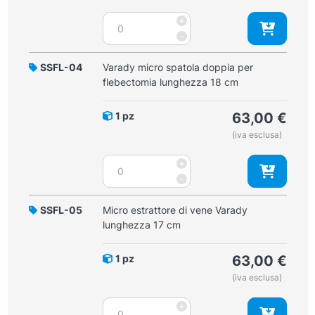
Estrattore
+
di
-
vene
Varady
SSFL-04
Varady micro spatola doppia per
con
flebectomia lunghezza 18 cm
uncino
piccolo
1 pz
63,00
€
lunghezza
(iva esclusa)
18
cm
Varady
+
quantità
micro
-
spatola
doppia
SSFL-05
Micro estrattore di vene Varady
per
lunghezza 17 cm
flebectomia
lunghezza
1 pz
63,00
€
18
(iva esclusa)
cm
quantità
Micro
+