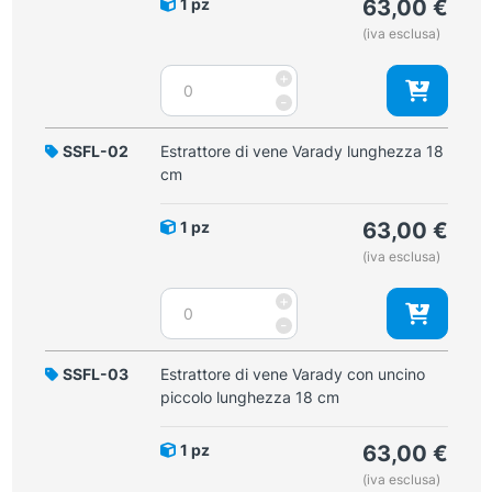
1 pz
63,00
€
(iva esclusa)
Dissettore
+
Varady
-
per
flebectomia
SSFL-02
Estrattore di vene Varady lunghezza 18
a
cm
doppia
spatola
1 pz
63,00
€
lunghezza
(iva esclusa)
18
cm
Estrattore
+
quantità
di
-
vene
Varady
SSFL-03
Estrattore di vene Varady con uncino
lunghezza
piccolo lunghezza 18 cm
18
cm
1 pz
63,00
€
quantità
(iva esclusa)