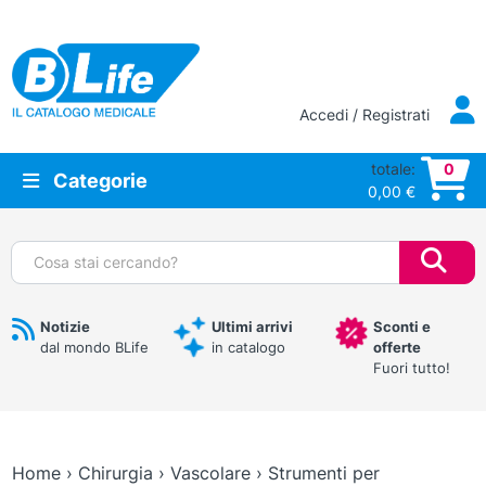
Vai al contenuto principale
Accedi / Registrati
totale:
0
Categorie
0,00
€
Cerca:
Notizie
Ultimi arrivi
Sconti e
dal mondo BLife
in catalogo
offerte
Fuori tutto!
Home
›
Chirurgia
›
Vascolare
›
Strumenti per