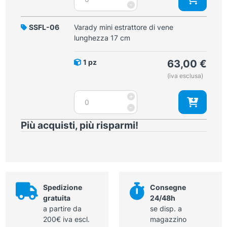
estrattore
-
di
vene
SSFL-06
Varady mini estrattore di vene
Varady
lunghezza 17 cm
lunghezza
17
1 pz
63,00
€
cm
(iva esclusa)
quantità
Varady
+
mini
-
estrattore
Più acquisti, più risparmi!
di
vene
lunghezza
17
cm
quantità
Spedizione
Consegne
gratuita
24/48h
a partire da
se disp. a
200€ iva escl.
magazzino