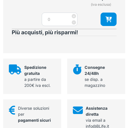
(iva esclusa)
2,0
mm
Set
+
lunghezza
tubo
-
520
sterile
mm
Più acquisti, più risparmi!
60
quantità
cm
per
estrattore
di
vene
Spedizione
Consegne
con
gratuita
24/48h
canale
a partire da
se disp. a
di
200€ iva escl.
magazzino
irrigazione
quantità
Diverse soluzioni
Assistenza
per
diretta
pagamenti sicuri
via email a
info@BLife.it