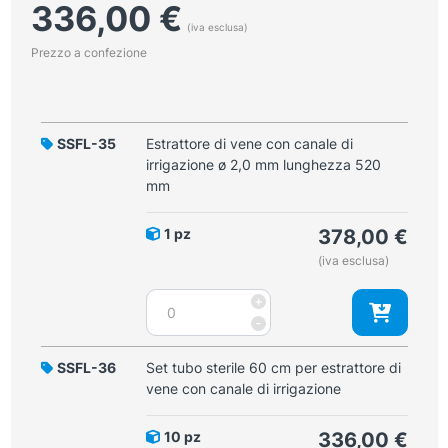
336,00
€
(iva esclusa)
Prezzo a confezione
SSFL-35
Estrattore di vene con canale di
irrigazione ø 2,0 mm lunghezza 520
mm
1 pz
378,00
€
(iva esclusa)
Estrattore
+
di
-
vene
con
SSFL-36
Set tubo sterile 60 cm per estrattore di
canale
vene con canale di irrigazione
di
irrigazione
10 pz
336,00
€
ø