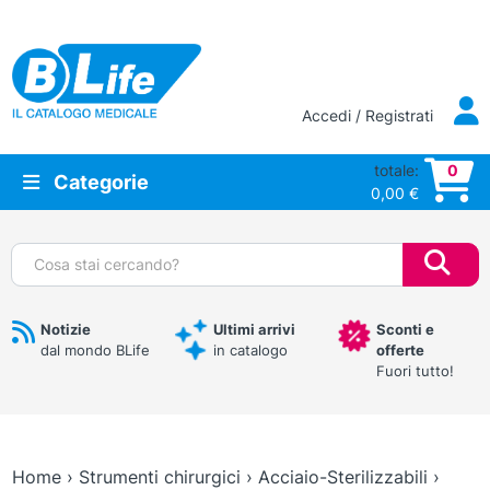
Vai al contenuto principale
Accedi / Registrati
totale:
0
Categorie
0,00
€
Cerca:
Notizie
Ultimi arrivi
Sconti e
dal mondo BLife
in catalogo
offerte
Fuori tutto!
Home
›
Strumenti chirurgici
›
Acciaio-Sterilizzabili
›